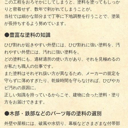
この工程をおろそかにしてしまうと、塗料を塗ってもしっか
りと密着せず、数年で剥がれてしまうことが。
当社では細かな部分まで丁寧に下地調整を行うことで、塗装
が長持ちするよう努めています。
●豊富な塗料の知識
ひび割れが起きやすい外壁には、ひび割れに強い塗料を、汚
れやすい外壁には、汚れに強い塗料を。
どの塗料にも、適材適所の使い方があり、それを見極めるの
が私たち職人の仕事です。
また塗料はそれぞれ扱い方が異なるため、メーカーの規定を
守らずに薄めすぎたり、乾燥時間を守らなければ、ひびやカ
ビ汚れの原因に。
正しい知識を持っているからこそ、建物に合った塗料・塗り
方をお届けできます。
●木部・鉄部などのパーツ毎の塗料の選別
外壁や屋根には、破風や水切り、幕板などさまざまな付帯部