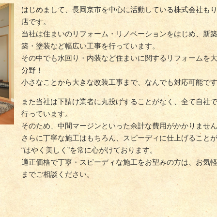
はじめまして、長岡京市を中心に活動している株式会社も
店です。
当社は住まいのリフォーム・リノベーションをはじめ、新
築・塗装など幅広い工事を行っています。
その中でも水回り・内装など住まいに関するリフォームを
分野！
小さなことから大きな改装工事まで、なんでも対応可能で
また当社は下請け業者に丸投げすることがなく、全て自社
行っています。
そのため、中間マージンといった余計な費用がかかりませ
さらに丁寧な施工はもちろん、スピーディに仕上げること
“はやく美しく”を常に心がけております。
適正価格で丁寧・スピーディな施工をお望みの方は、お気
までご相談ください。