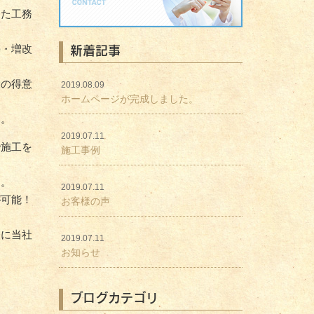
りた工務
新着記事
築・増改
大の得意
2019.08.09
ホームページが完成しました。
す。
2019.07.11
で施工を
施工事例
ん。
2019.07.11
が可能！
お客様の声
軽に当社
2019.07.11
お知らせ
ブログカテゴリ